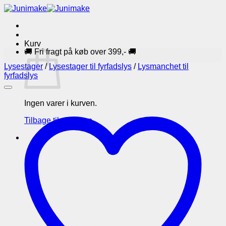
Fortsæt
til
indhold
Kurv
🚚 Fri fragt på køb over 399,- 🚚
Lysestager
/
Lysestager til fyrfadslys
/
Lysmanchet til
fyrfadslys
Ingen varer i kurven.
Tilbage til shoppen