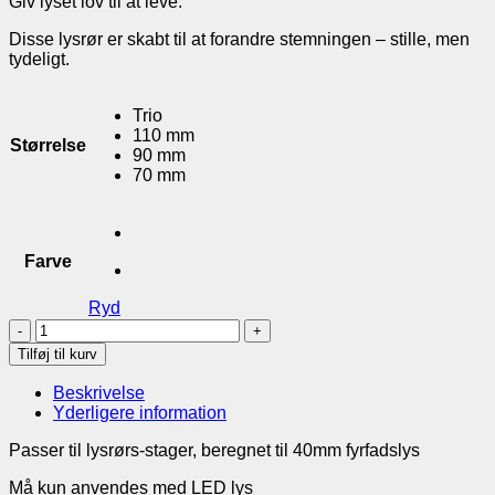
Giv lyset lov til at leve.
til
89,00 kr.
Disse lysrør er skabt til at forandre stemningen – stille, men
tydeligt.
Trio
110 mm
Størrelse
90 mm
70 mm
Farve
Ryd
Lysrør
til
Tilføj til kurv
LED
fyrfadslys
Beskrivelse
antal
Yderligere information
Passer til lysrørs-stager, beregnet til 40mm fyrfadslys
Må kun anvendes med LED lys